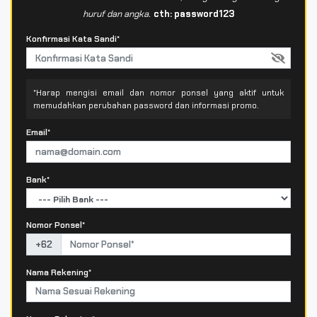
huruf dan angka.
cth: password123
Konfirmasi Kata Sandi*
*Harap mengisi email dan nomor ponsel yang aktif untuk
memudahkan perubahan password dan informasi promo.
Email*
Bank*
Nomor Ponsel*
+62
Nama Rekening*